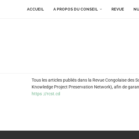
ACCUEIL
A PROPOS DU CONSEIL
REVUE
NU
Tous les articles publiés dans la Revue Congolaise des
Knowledge Project Preservation Network), afin de garantir 
https ://rcst.cd