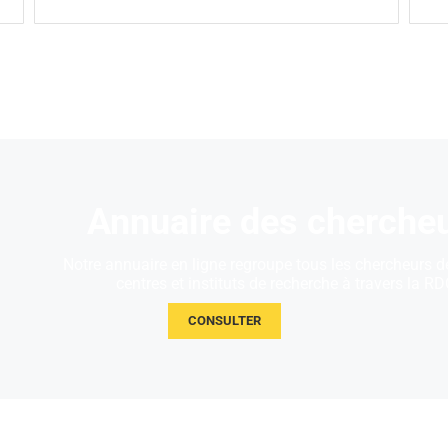
Annuaire des cherche
Notre annuaire en ligne regroupe tous les chercheurs d
centres et instituts de recherche à travers la RD
CONSULTER