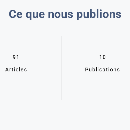
50-
60
Ce que nous publions
prosenttia
halvemmalla
kuin
alkuperäisvalmistetta.
Verkkoapteekista
voit
ostaa
Sildenafil
ilman
reseptiä
91
10
hintaan
27€
Articles
Publications
10
tabletin
pakkauksessa.