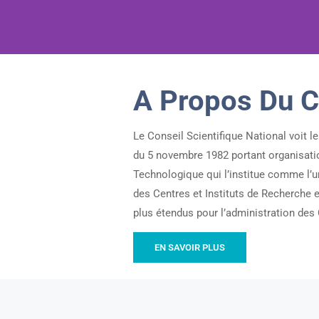
A Propos Du 
Le Conseil Scientifique National voit le
du 5 novembre 1982 portant organisatio
Technologique qui l’institue comme l’u
des Centres et Instituts de Recherche 
plus étendus pour l’administration des 
EN SAVOIR PLUS
Ensimmäinen
lääkemarkkinoille
tullut
geneerinen
Viagra
myytiin
noin