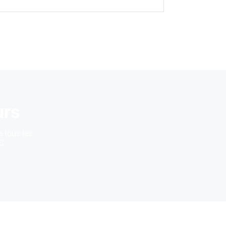
urs
e tous les
C.